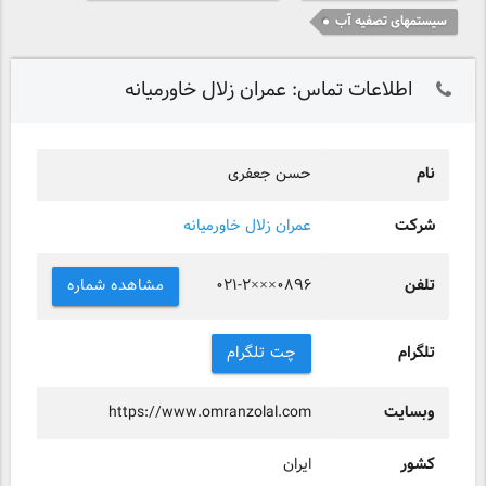
سیستمهای تصفیه آب
اطلاعات تماس: عمران زلال خاورمیانه
نام
حسن جعفری
شرکت
عمران زلال خاورمیانه
تلفن
مشاهده شماره
۰۲۱-۲×××۰۸۹۶
تلگرام
چت تلگرام
وبسایت
https://www.omranzolal.com
کشور
ایران