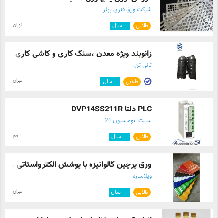
شرکت ورق فنری بهلر
تهران
طلایی
۱۱
سال
زانوبند ویژه معدن ،سنگ کاری و کاشی کاری
ثانی تن
تهران
طلایی
۴
سال
PLC دلتا DVP14SS211R
سایت اتوماسیون 24
قم
طلایی
۱۰
سال
ورق پرچین گالوانیزه با پوشش الکترواستاتی ...
ویلاسازه
تهران
طلایی
۱۲
سال